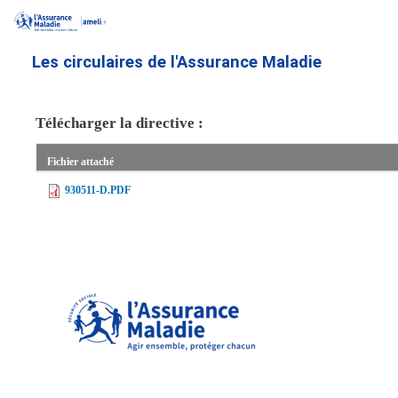
Aller
au
contenu
Les circulaires de l'Assurance Maladie
principal
Télécharger la directive :
Fichier attaché
930511-D.PDF