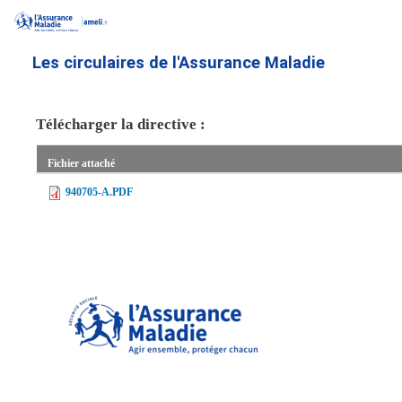
Aller
au
contenu
Les circulaires de l'Assurance Maladie
principal
Télécharger la directive :
Fichier attaché
940705-A.PDF