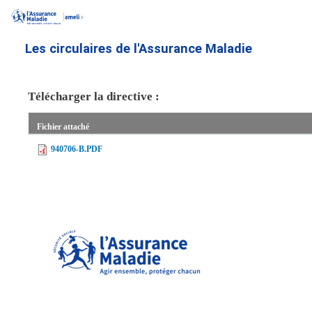
Aller
au
contenu
Les circulaires de l'Assurance Maladie
principal
Télécharger la directive :
Fichier attaché
940706-B.PDF