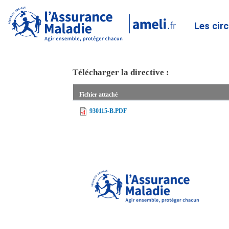
Les cir
Télécharger la directive :
Fichier attaché
930115-B.PDF