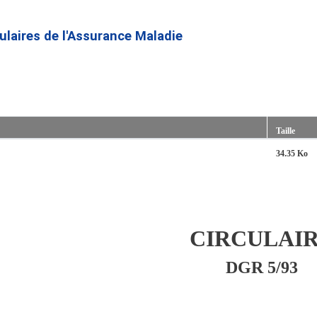
Aller
au
culaires de l'Assurance Maladie
contenu
principal
Taille
34.35 Ko
CIRCULAI
DGR 5/93