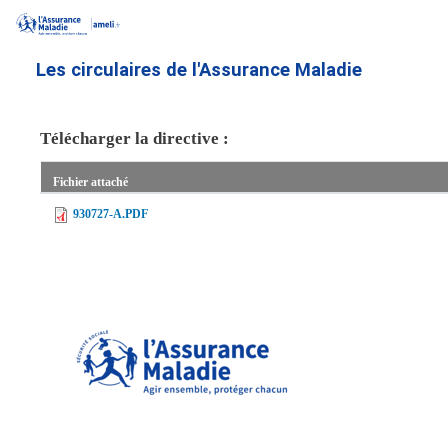
Aller
au
contenu
Les circulaires de l'Assurance Maladie
principal
Télécharger la directive :
Fichier attaché
930727-A.PDF