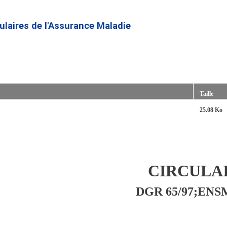
Aller
au
culaires de l'Assurance Maladie
contenu
principal
Taille
25.08 Ko
CIRCULA
DGR 65/97;ENSM