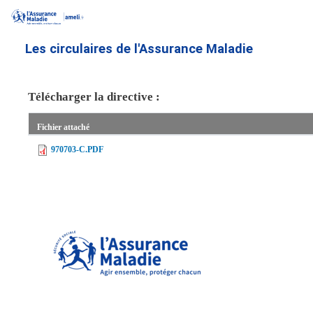
Aller
au
contenu
Les circulaires de l'Assurance Maladie
principal
Télécharger la directive :
Fichier attaché
970703-C.PDF