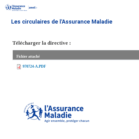
Aller
au
contenu
Les circulaires de l'Assurance Maladie
principal
Télécharger la directive :
Fichier attaché
970724-A.PDF