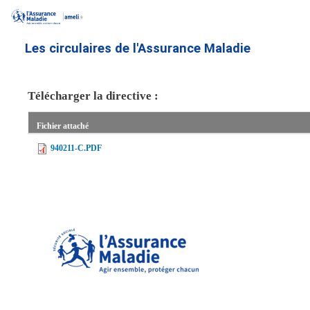
Aller
au
contenu
Les circulaires de l'Assurance Maladie
principal
Télécharger la directive :
Fichier attaché
940211-C.PDF