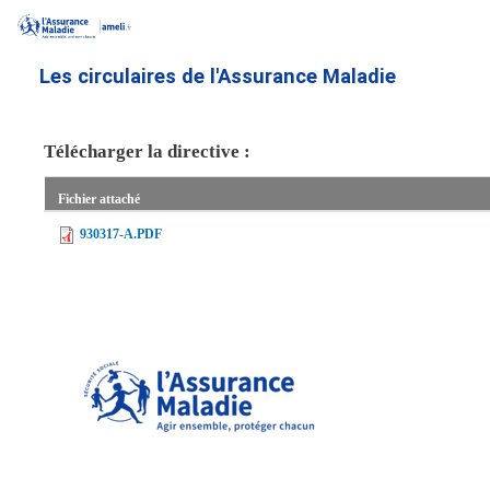
Aller
au
contenu
Les circulaires de l'Assurance Maladie
principal
Télécharger la directive :
Fichier attaché
930317-A.PDF