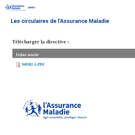
Aller
au
contenu
Les circulaires de l'Assurance Maladie
principal
Télécharger la directive :
Fichier attaché
940302-A.PDF