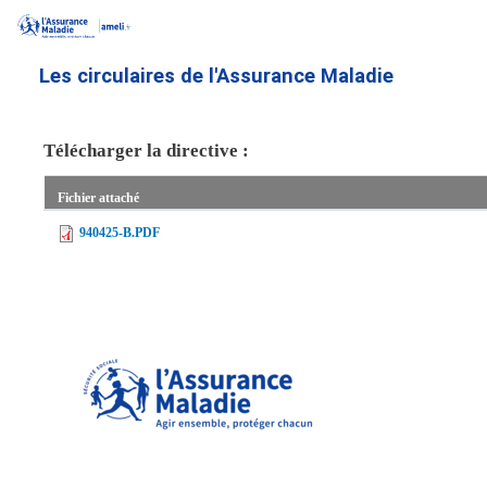
Aller
au
contenu
Les circulaires de l'Assurance Maladie
principal
Télécharger la directive :
Fichier attaché
940425-B.PDF