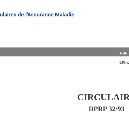
Aller
au
culaires de l'Assurance Maladie
contenu
principal
Taille
9.96 
CIRCULAI
DPRP 32/93