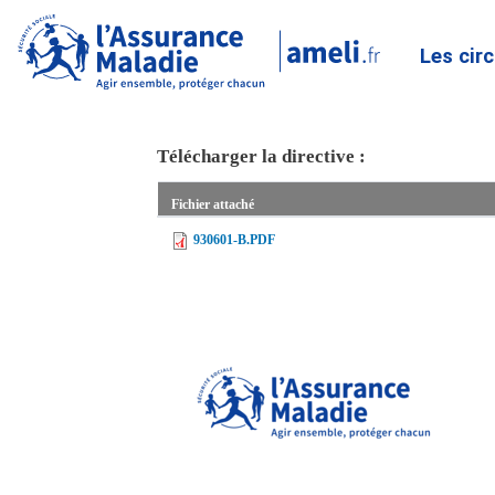
Les cir
Télécharger la directive :
Fichier attaché
930601-B.PDF