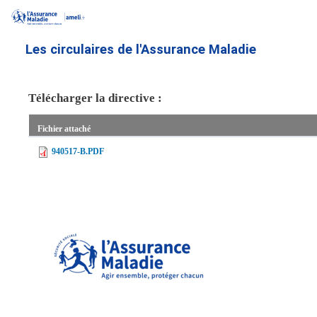
Aller
au
contenu
Les circulaires de l'Assurance Maladie
principal
Télécharger la directive :
Fichier attaché
940517-B.PDF