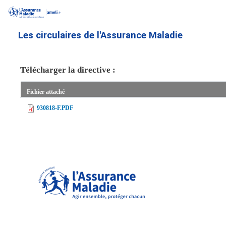
Aller
au
contenu
Les circulaires de l'Assurance Maladie
principal
Télécharger la directive :
Fichier attaché
930818-F.PDF