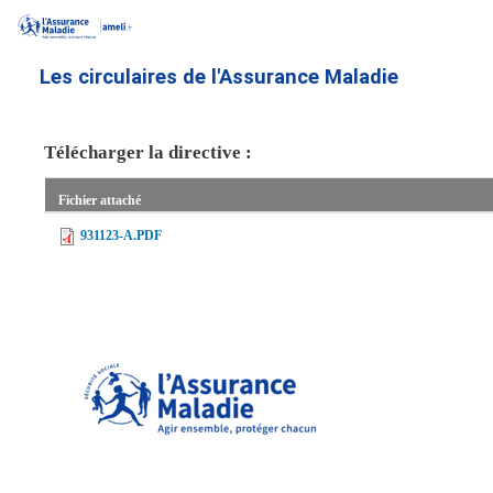
Aller
au
contenu
Les circulaires de l'Assurance Maladie
principal
Télécharger la directive :
Fichier attaché
931123-A.PDF