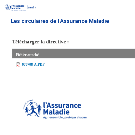
Aller
au
contenu
Les circulaires de l'Assurance Maladie
principal
Télécharger la directive :
Fichier attaché
970708-A.PDF