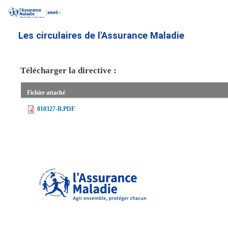
Aller
au
contenu
Les circulaires de l'Assurance Maladie
principal
Télécharger la directive :
Fichier attaché
010327-B.PDF