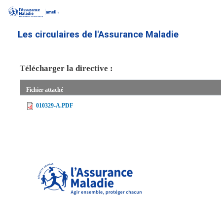
Aller
au
contenu
Les circulaires de l'Assurance Maladie
principal
Télécharger la directive :
Fichier attaché
010329-A.PDF