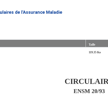
Aller
au
culaires de l'Assurance Maladie
contenu
principal
Taille
119.35 Ko
CIRCULAI
ENSM 20/93