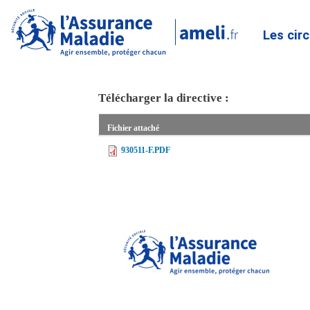
Les cir
Télécharger la directive :
Fichier attaché
930511-F.PDF