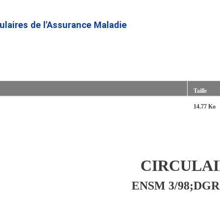
Aller
au
culaires de l'Assurance Maladie
contenu
principal
Taille
14.77 Ko
CIRCULA
ENSM 3/98;DGR 