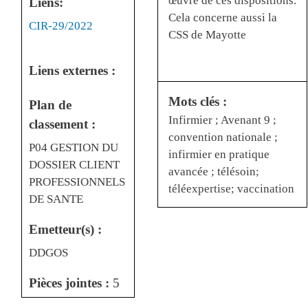
œuvre de ces dispositions.
Liens:
Cela concerne aussi la
Liens
CIR-29/2022
CSS de Mayotte
Liens externes :
Mots clés :
Plan de
Infirmier ; Avenant 9 ;
classement :
convention nationale ;
P04 GESTION DU
infirmier en pratique
DOSSIER CLIENT
avancée ; télésoin;
PROFESSIONNELS
téléexpertise; vaccination
DE SANTE
Emetteur(s) :
DDGOS
Pièces jointes :
5