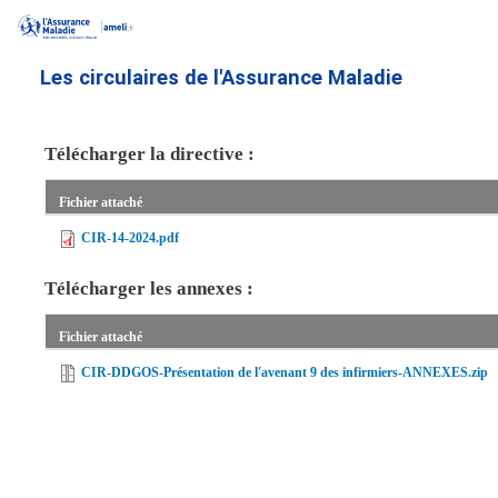
Aller
au
contenu
Les circulaires de l'Assurance Maladie
principal
Télécharger la directive :
Fichier attaché
CIR-14-2024.pdf
Télécharger les annexes :
Fichier attaché
CIR-DDGOS-Présentation de l'avenant 9 des infirmiers-ANNEXES.zip