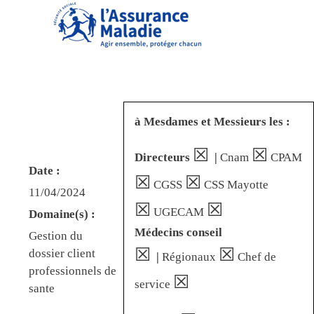
à Mesdames et Messieurs les :
☒
☒
Directeurs
|
Cnam
CPAM
Date :
☒
☒
CGSS
CSS Mayotte
11/04/2024
☒
☒
UGECAM
Domaine(s) :
Médecins conseil
Gestion du
☒
☒
dossier client
|
Régionaux
Chef de
professionnels de
☒
service
sante