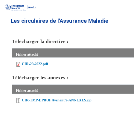
Aller
au
contenu
Les circulaires de l'Assurance Maladie
principal
Télécharger la directive :
Fichier attaché
CIR-29-2022.pdf
Télécharger les annexes :
Fichier attaché
CIR-TMP-DPROF Avenant 9-ANNEXES.zip