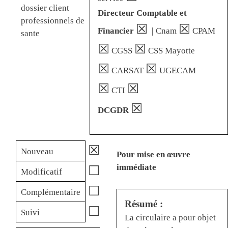
dossier client
Directeur Comptable et
professionnels de
☒
☒
Financier
|
Cnam
CPAM
sante
☒
☒
CGSS
CSS Mayotte
☒
☒
CARSAT
UGECAM
☒
☒
CTI
☒
DCGDR
☒
Nouveau
Pour mise en œuvre
immédiate
☐
Modificatif
☐
Complémentaire
Résumé :
☐
Suivi
La circulaire a pour objet