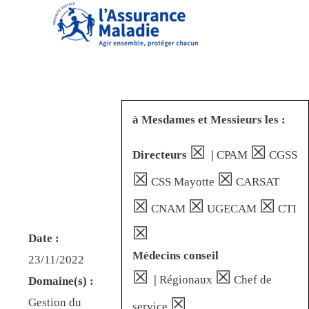
à Mesdames et Messieurs les :
☒
☒
Directeurs
|
CPAM
CGSS
☒
☒
CSS Mayotte
CARSAT
☒
☒
☒
CNAM
UGECAM
CTI
☒
Date :
Médecins conseil
23/11/2022
☒
☒
|
Régionaux
Chef de
Domaine(s) :
☒
Gestion du
service