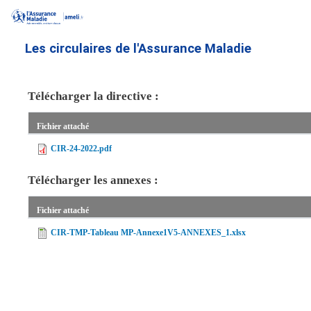
Aller
au
contenu
Les circulaires de l'Assurance Maladie
principal
Télécharger la directive :
Fichier attaché
CIR-24-2022.pdf
Télécharger les annexes :
Fichier attaché
CIR-TMP-Tableau MP-Annexe1V5-ANNEXES_1.xlsx