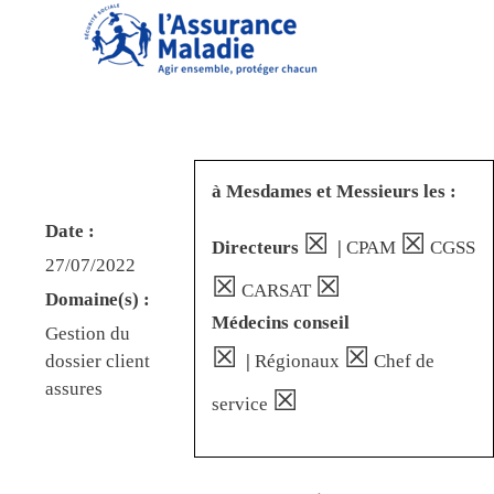
à Mesdames et Messieurs les :
Date :
☒
☒
Directeurs
|
CPAM
CGSS
27/07/2022
☒
☒
CARSAT
Domaine(s) :
Médecins conseil
Gestion du
☒
☒
|
Régionaux
Chef de
dossier client
assures
☒
service