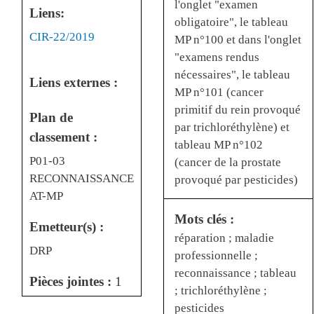
l'onglet "examen
Liens:
obligatoire", le tableau
Liens
CIR-22/2019
MP n°100 et dans l'onglet
"examens rendus
nécessaires", le tableau
Liens externes :
MP n°101 (cancer
primitif du rein provoqué
Plan de
par trichloréthylène) et
classement :
tableau MP n°102
P01-03
(cancer de la prostate
RECONNAISSANCE
provoqué par pesticides)
AT-MP
Mots clés :
Emetteur(s) :
réparation ; maladie
DRP
professionnelle ;
reconnaissance ; tableau
Pièces jointes :
1
; trichloréthylène ;
pesticides