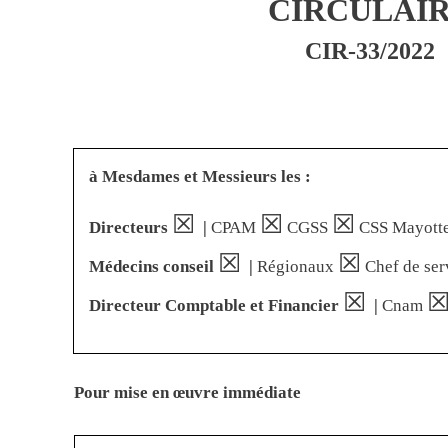
CIRCULAI
CIR-33/2022
à Mesdames et Messieurs les :
☒
☒
☒
Directeurs
|
CPAM
CGSS
CSS Mayott
☒
☒
Médecins conseil
|
Régionaux
Chef de ser
☒
Directeur Comptable et Financier
|
Cnam
Pour mise en œuvre immédiate