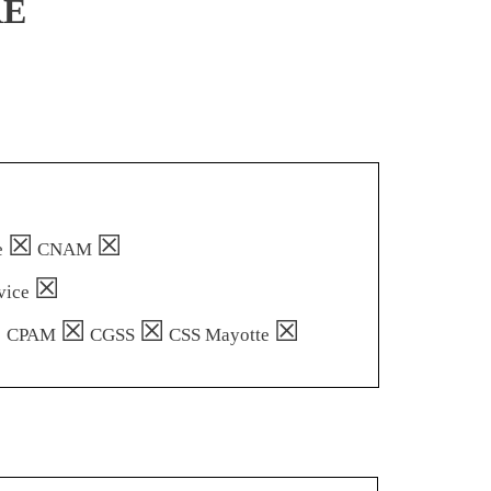
RE
☒
☒
e
CNAM
☒
vice
☒
☒
☒
☒
CPAM
CGSS
CSS Mayotte