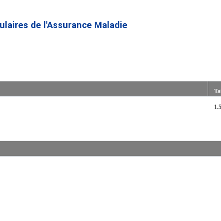
Aller
au
culaires de l'Assurance Maladie
contenu
principal
Tai
1.