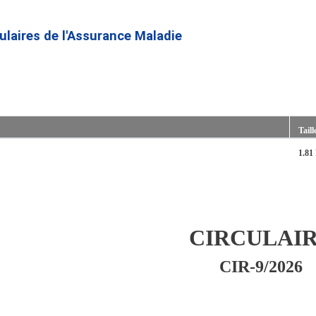
Aller
au
culaires de l'Assurance Maladie
contenu
principal
Taill
1.81
CIRCULAI
CIR-9/2026