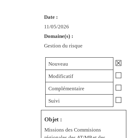
Date :
11/05/2026
Domaine(s) :
Gestion du risque
☒
Nouveau
☐
Modificatif
☐
Complémentaire
☐
Suivi
Objet :
Missions des Commisions
régionales des AT/MP et des