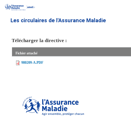
Aller
au
contenu
Les circulaires de l'Assurance Maladie
principal
Télécharger la directive :
Fichier attaché
980209-A.PDF